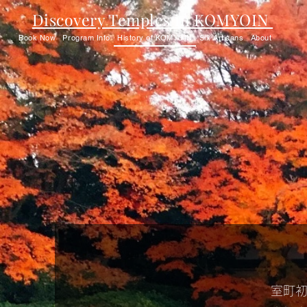
Discovery Temples in KOMYOIN
Book Now
Program Info
History of KOMYOIN
Six Artisans
About
室町初