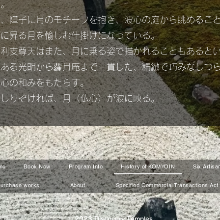
築。
壁、障子に月のモチーフを抱き、波心の庭から眺めるこ
空に昇る月を愉しむ仕掛けになっている。
摩利支尊天はまた、月に乗る姿で描かれることもあると
である光明から蘿月庵まで一貫した、精緻で巧みなしつ
と心の和みをもたらす。
をしりぞければ、月（仏心）が波に映る。
me
Book Now
Program Info
History of KOMYOIN
Six Artisa
urchase works
About
Specified Commercial Transactions Act
© 2023 Discovery Temples