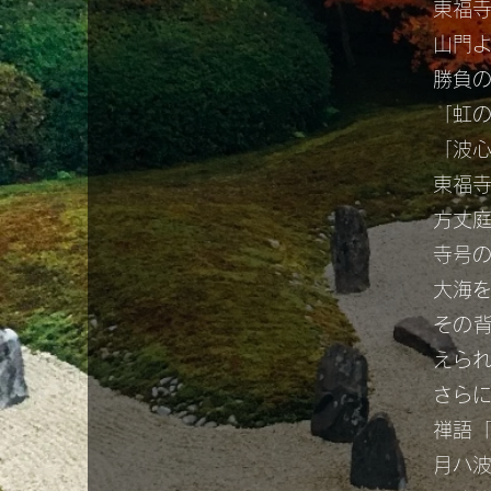
東福
山門
勝負
「虹
「波
東福
方丈
寺号
大海
その
えら
さら
禅語「
月ハ