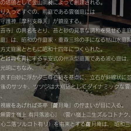
寺の塔頭として金山明昶によって創建される。
より入ってすぐの、前庭である雲嶺庭には
の守護神「摩利支尊天」が鎮座する。
の苔寺」の異名をとり、苔と砂の見事な調和を見せる主
心庭」は、昭和の作庭家・重森三玲の手になる枯山水庭
寺方丈庭園とともに昭和十四年につくられた。
庭とは趣を異にする平安式の州浜型庭園である波心庭は
の光明にちなみ、
を表す白砂に浮かぶ三尊石組を基点に、立石が斜線状に
背後のサツキ、ツツジは大刈込としてダイナミックな雲
れ、
に視線をあげれば茶亭「蘿月庵」の佇まいが目に入る。
無雲生嶺上 有月落波心」（雲ハ嶺上ニ生ズルコトナク
波心ニ落ツルコト有リ）を由来とする蘿月庵は、 昭和三