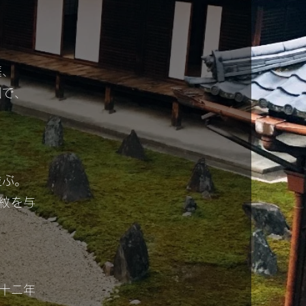
庭、
園で、
、
並ぶ。
紋を与
、
十ニ年