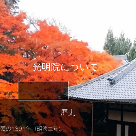
光明院について
歴史
頭の1391年（明徳二年）、