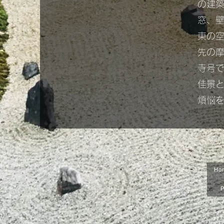
の建
窓、
東の
先の
寺号
佳景
煩悩
Ho
P