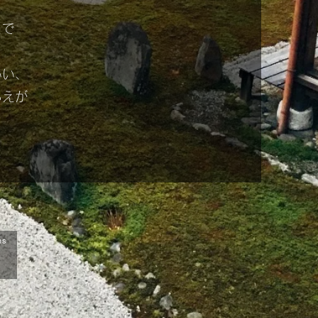
とで
いい、
らえが
ns